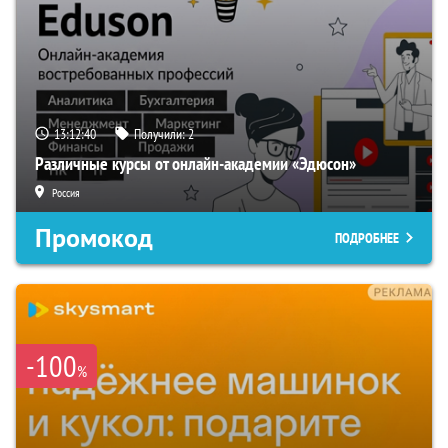
13:12:39
Получили:
2
Различные курсы от онлайн-академии «Эдюсон»
Россия
Промокод
ПОДРОБНЕЕ
-100
%