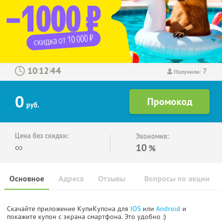
7
:
:
Получили:
0
руб.
Цена без скидки:
Экономия:
∞
10
%
Основное
Адреса
Отзывы
Вопросы по акции
Скачайте приложение КупиКупона для
IOS
или
Android
и
покажите купон с экрана смартфона. Это удобно :)