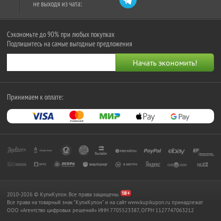
не выходя из чата:
Сэкономьте до 90% при любых покупках
Подпишитесь на самые выгодные предложения
Принимаем к оплате:
2010-2026 © КупиКупон. Все права защищены.
Все права на товарный знак "КупиКупон" и на сайт www.kupikupon.ru принадлежат
OOO «Агентство цифровых решений» ИНН 7705523387, ОГРН 1127747063212