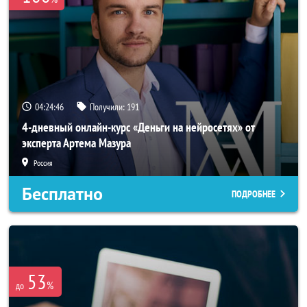
04:24:46
Получили:
191
4-дневный онлайн-курс «Деньги на нейросетях» от
эксперта Артема Мазура
Россия
Бесплатно
ПОДРОБНЕЕ
53
%
до