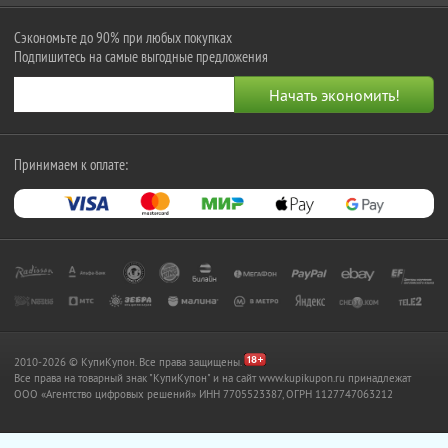
Сэкономьте до 90% при любых покупках
Подпишитесь на самые выгодные предложения
Принимаем к оплате:
2010-2026 © КупиКупон. Все права защищены.
Все права на товарный знак "КупиКупон" и на сайт www.kupikupon.ru принадлежат
OOO «Агентство цифровых решений» ИНН 7705523387, ОГРН 1127747063212