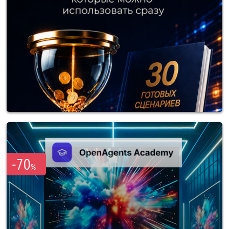
-70
%