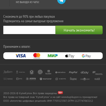
не выходя из чата:
Сэкономьте до 90% при любых покупках
Подпишитесь на самые выгодные предложения
Принимаем к оплате:
2010-2026 © КупиКупон. Все права защищены.
Все права на товарный знак "КупиКупон" и на сайт www.kupikupon.ru принадлежат
OOO «Агентство цифровых решений» ИНН 7705523387, ОГРН 1127747063212