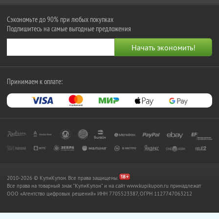
Сэкономьте до 90% при любых покупках
Подпишитесь на самые выгодные предложения
Принимаем к оплате:
2010-2026 © КупиКупон. Все права защищены.
Все права на товарный знак "КупиКупон" и на сайт www.kupikupon.ru принадлежат
OOO «Агентство цифровых решений» ИНН 7705523387, ОГРН 1127747063212