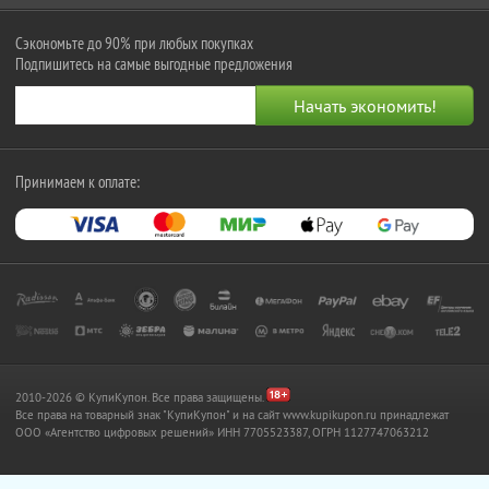
Сэкономьте до 90% при любых покупках
Подпишитесь на самые выгодные предложения
Принимаем к оплате:
2010-2026 © КупиКупон. Все права защищены.
Все права на товарный знак "КупиКупон" и на сайт www.kupikupon.ru принадлежат
OOO «Агентство цифровых решений» ИНН 7705523387, ОГРН 1127747063212