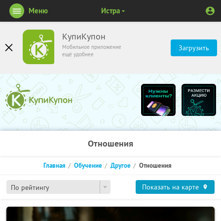
Меню
Истра
КупиКупон
Мобильное приложение
Загрузить
ещё удобнее
Отношения
Главная
Обучение
Другое
Отношения
Показать на карте
По рейтингу