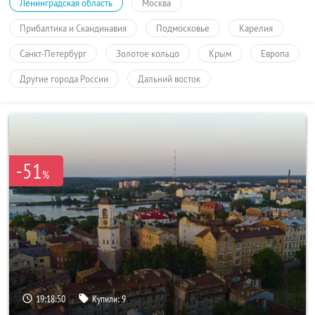
Ленинградская область
Москва
Прибалтика и Скандинавия
Подмосковье
Карелия
Санкт-Петербург
Золотое кольцо
Крым
Европа
Другие города России
Дальний восток
-51
%
19:18:49
Купили:
9