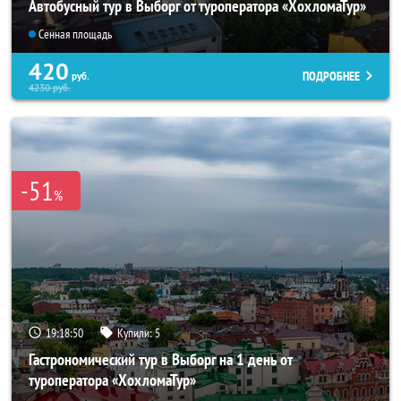
Автобусный тур в Выборг от туроператора «ХохломаТур»
Сенная площадь
420
ПОДРОБНЕЕ
руб.
4230
руб.
-51
%
19:18:49
Купили:
5
Гастрономический тур в Выборг на 1 день от
туроператора «ХохломаТур»