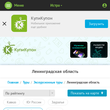
Меню
Истра
КупиКупон
Мобильное приложение
Загрузить
ещё удобнее
Ленинградская область
Главная
Туры
Экскурсионные туры
Ленинградская область
Показать на карте
По рейтингу
Кавказ
Юг России
Зауралье