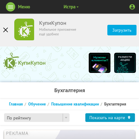
Меню
Истра
КупиКупон
Мобильное приложение
Загрузить
ещё удобнее
Бухгалтерия
Главная
Обучение
Повышение квалификации
Бухгалтерия
Показать на карте
По рейтингу