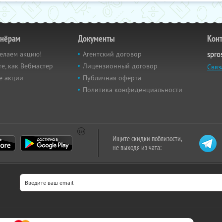
тнёрам
Документы
Кон
елаем акцию!
Агентский договор
spro
е, как Вебмастер
Лицензионный договор
Связ
е акции
Публичная оферта
Политика конфиденциальности
Ищите скидки поблизости,
не выходя из чата: