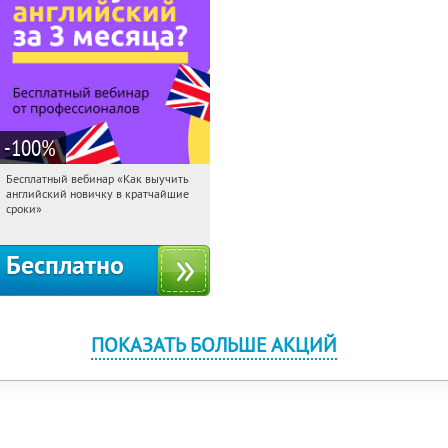
-100
%
Бесплатный вебинар «Как выучить
11:15:04
Получили:
16
английский новичку в кратчайшие
Россия
сроки»
Бесплатно
ПОКАЗАТЬ БОЛЬШЕ АКЦИЙ