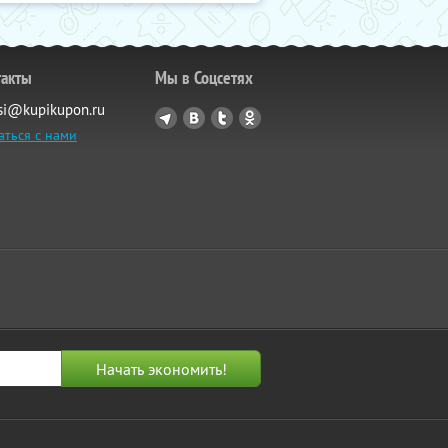
такты
Мы в Соцсетях
si@kupikupon.ru
аться с нами