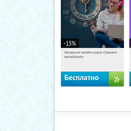
-15
%
Авторские онлайн-курсы «Грокаем
11:15:04
Получили:
4
английский»
Россия
Бесплатно