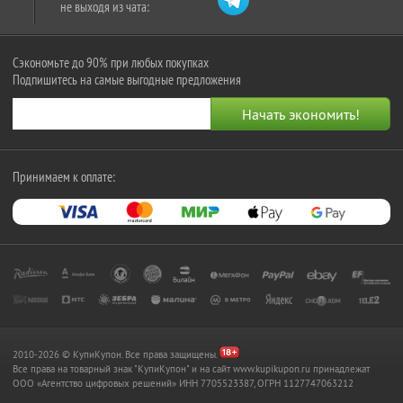
не выходя из чата:
Сэкономьте до 90% при любых покупках
Подпишитесь на самые выгодные предложения
Принимаем к оплате:
2010-2026 © КупиКупон. Все права защищены.
Все права на товарный знак "КупиКупон" и на сайт www.kupikupon.ru принадлежат
OOO «Агентство цифровых решений» ИНН 7705523387, ОГРН 1127747063212