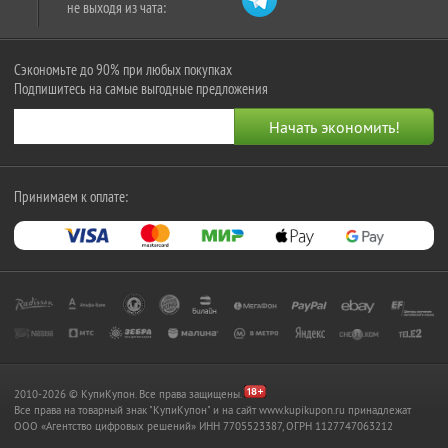
не выходя из чата:
Сэкономьте до 90% при любых покупках
Подпишитесь на самые выгодные предложения
Принимаем к оплате:
2010-2026 © КупиКупон. Все права защищены.
Все права на товарный знак "КупиКупон" и на сайт www.kupikupon.ru принадлежат
OOO «Агентство цифровых решений» ИНН 7705523387, ОГРН 1127747063212