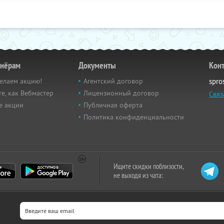
тнёрам
Документы
Кон
елаем акцию!
Агентский договор
spro
е, как Вебмастер
Лицензионный договор
Связ
е акции
Публичная оферта
Политика конфиденциальности
Ищите скидки поблизости,
не выходя из чата: