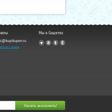
такты
Мы в Соцсетях
si@kupikupon.ru
аться с нами