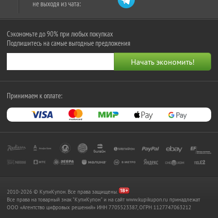
не выходя из чата:
Сэкономьте до 90% при любых покупках
Подпишитесь на самые выгодные предложения
Принимаем к оплате:
2010-2026 © КупиКупон. Все права защищены.
Все права на товарный знак "КупиКупон" и на сайт www.kupikupon.ru принадлежат
OOO «Агентство цифровых решений» ИНН 7705523387, ОГРН 1127747063212