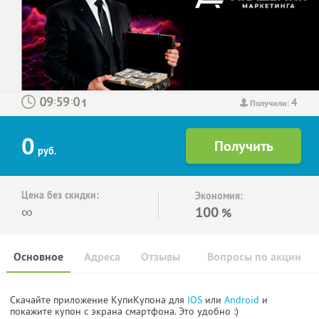
4
:
:
Получили:
0
руб.
Цена без скидки:
Экономия:
∞
100
%
Основное
Адреса
Отзывы
Вопросы по акции
Скачайте приложение КупиКупона для
IOS
или
Android
и
покажите купон с экрана смартфона. Это удобно :)