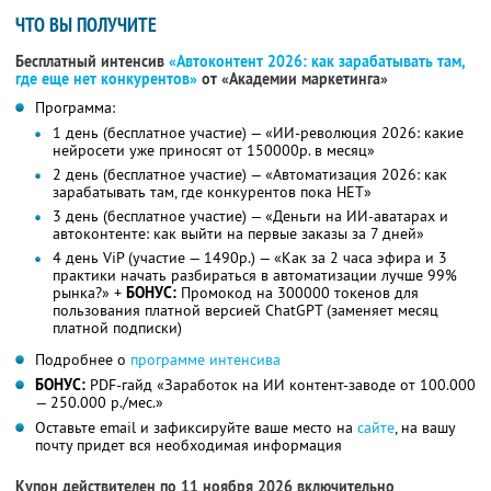
ЧТО ВЫ ПОЛУЧИТЕ
Бесплатный интенсив
«Автоконтент 2026: как зарабатывать там,
где еще нет конкурентов»
от «Академии маркетинга»
Программа:
1 день (бесплатное участие) — «ИИ-революция 2026: какие
нейросети уже приносят от 150000р. в месяц»
2 день (бесплатное участие) — «Автоматизация 2026: как
зарабатывать там, где конкурентов пока НЕТ»
3 день (бесплатное участие) — «Деньги на ИИ-аватарах и
автоконтенте: как выйти на первые заказы за 7 дней»
4 день ViP (участие — 1490р.) — «Как за 2 часа эфира и 3
практики начать разбираться в автоматизации лучше 99%
рынка?» +
БОНУС:
Промокод на 300000 токенов для
пользования платной версией ChatGPT (заменяет месяц
платной подписки)
Подробнее о
программе интенсива
БОНУС:
PDF-гайд «Заработок на ИИ контент-заводе от 100.000
— 250.000 р./мес.»
Оставьте email и зафиксируйте ваше место на
сайте
, на вашу
почту придет вся необходимая информация
Купон действителен по 11 ноября 2026 включительно