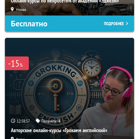
Онлайн-курсы по нейросетям от академии «Эдюсон»
Москва
Бесплатно
ПОДРОБНЕЕ
-15
%
12:58:56
Получили:
4
Авторские онлайн-курсы «Грокаем английский»