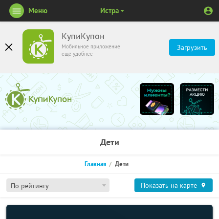
Меню
Истра
КупиКупон
Мобильное приложение
Загрузить
ещё удобнее
Дети
Главная
Дети
Показать на карте
По рейтингу