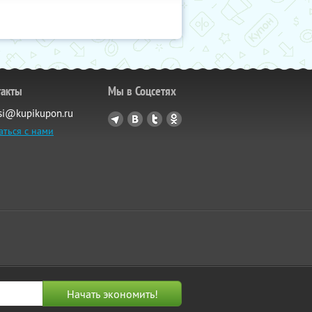
такты
Мы в Соцсетях
si@kupikupon.ru
аться с нами