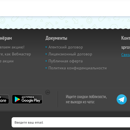
тнёрам
Документы
Кон
елаем акцию!
Агентский договор
spro
е, как Вебмастер
Лицензионный договор
Связ
е акции
Публичная оферта
Политика конфиденциальности
Ищите скидки поблизости,
не выходя из чата: