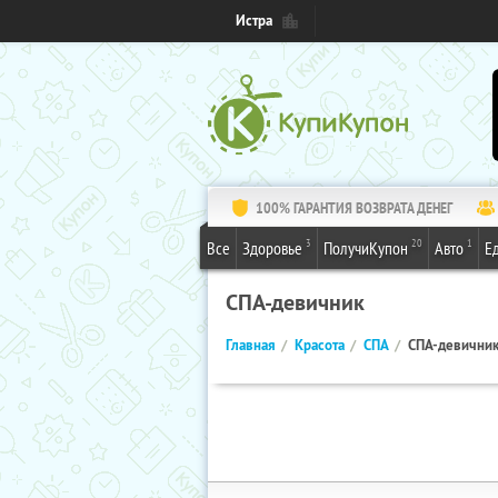
Истра
100% ГАРАНТИЯ ВОЗВРАТА ДЕНЕГ
3
20
1
Все
Здоровье
ПолучиКупон
Авто
Е
СПА-девичник
Главная
Красота
СПА
СПА-девични