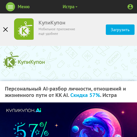
Меню
Истра
КупиКупон
Мобильное приложение
Загрузить
ещё удобнее
Персональный AI-разбор личности, отношений и
жизненного пути от KK AI.
Скидка 57%
. Истра