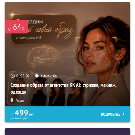
64
%
до
01:28:55
Купили:
64
Создание образа от агентства KK AI: стрижка, макияж,
одежда
Россия
499
ПОДРОБНЕЕ
от
руб.
до
6400
руб.