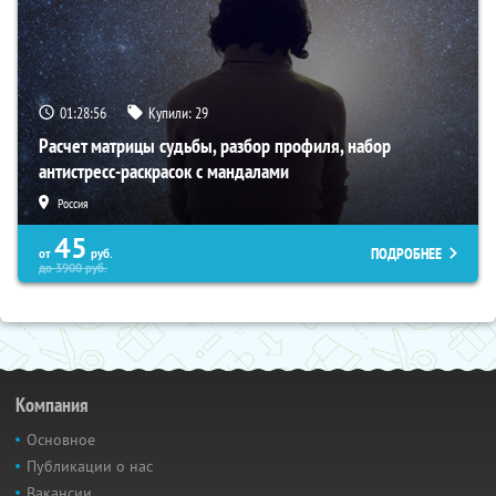
01:28:55
Купили:
29
Расчет матрицы судьбы, разбор профиля, набор
антистресс-раскрасок с мандалами
Россия
45
ПОДРОБНЕЕ
от
руб.
до
3900
руб.
Компания
Основное
Публикации о нас
Вакансии