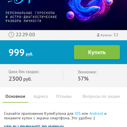
32
:
:
Купили:
999
руб.
Цена без скидки:
Экономия:
2300
57%
руб.
Основное
Адреса
Отзывы
Вопросы по акции
Скачайте приложение КупиКупона для
IOS
или
Android
и
покажите купон с экрана смартфона. Это удобно :)