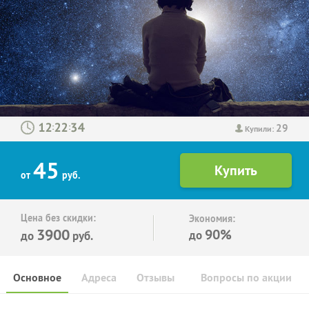
29
:
:
Купили:
45
от
руб.
Цена без скидки:
Экономия:
3900
90%
до
до
руб.
Основное
Адреса
Отзывы
Вопросы по акции