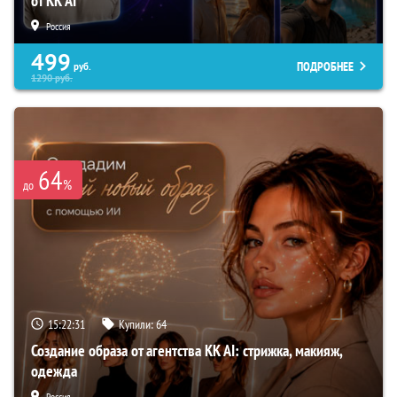
от KK AI
Россия
499
ПОДРОБНЕЕ
руб.
1290
руб.
64
%
до
15:22:30
Купили:
64
Создание образа от агентства KK AI: стрижка, макияж,
одежда
Россия