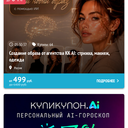
05:30:37
Купили:
64
Создание образа от агентства KK AI: стрижка, макияж,
одежда
Россия
499
ПОДРОБНЕЕ
от
руб.
до
6400
руб.