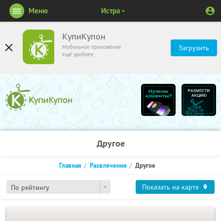
Меню
Истра
КупиКупон
Мобильное приложение
Загрузить
ещё удобнее
Другое
Главная
Развлечения
Другое
Показать на карте
По рейтингу