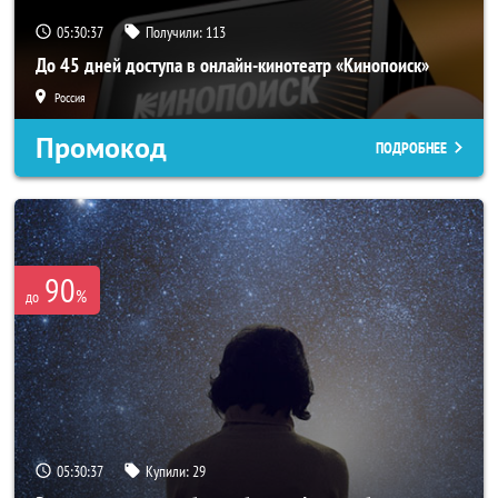
05:30:37
Получили:
113
До 45 дней доступа в онлайн-кинотеатр «Кинопоиск»
Россия
Промокод
ПОДРОБНЕЕ
90
%
до
05:30:37
Купили:
29