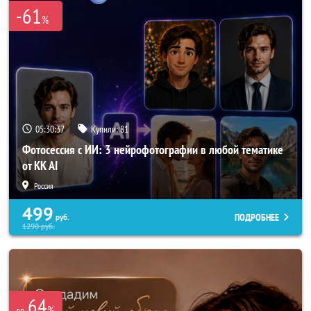
-61
%
05:30:37
Купили:
81
Фотосессия с ИИ: 3 нейрофотографии в любой тематике
от KK AI
Россия
499
ПОДРОБНЕЕ
руб.
1290
руб.
64
%
до