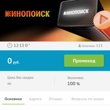
113
:
:
Получили:
0
руб.
Цена без скидки:
Экономия:
∞
100
%
Основное
Адреса
Отзывы
Вопросы по акции