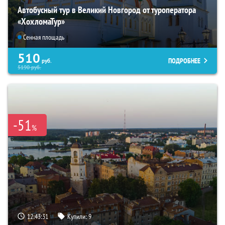
Автобусный тур в Великий Новгород от туроператора
«ХохломаТур»
Сенная площадь
510
ПОДРОБНЕЕ
руб.
5190
руб.
-51
%
12:43:30
Купили:
9