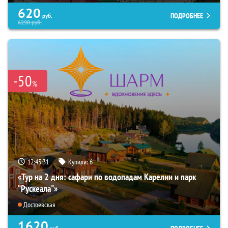
620
ПОДРОБНЕЕ
руб.
6290
руб.
-50
%
12:43:30
Купили:
6
«Тур на 2 дня: сафари по водопадам Карелии и парк
“Рускеала"»
Достоевская
1620