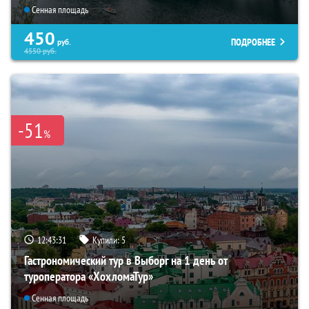
Сенная площадь
450
ПОДРОБНЕЕ
руб.
4550
руб.
-51
%
12:43:30
Купили:
5
Гастрономический тур в Выборг на 1 день от
туроператора «ХохломаТур»
Сенная площадь