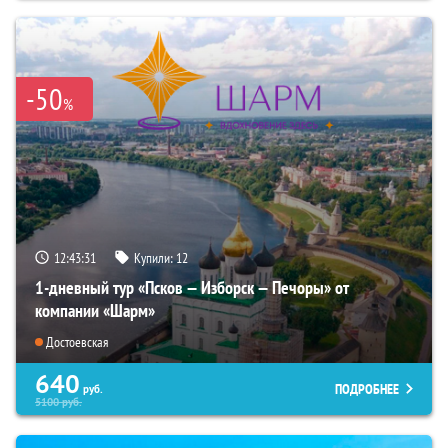
-50
%
12:43:30
Купили:
12
1-дневный тур «Псков — Изборск — Печоры» от
компании «Шарм»
Достоевская
640
ПОДРОБНЕЕ
руб.
5100
руб.