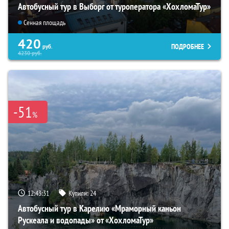
Автобусный тур в Выборг от туроператора «ХохломаТур»
Сенная площадь
420
ПОДРОБНЕЕ
руб.
4230
руб.
-51
%
12:43:30
Купили:
24
Автобусный тур в Карелию «Мраморный каньон
Рускеала и водопады» от «ХохломаТур»