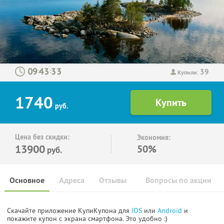
39
:
:
Купили:
1740
руб.
Цена без скидки:
Экономия:
13900
50%
руб.
Основное
Адреса
Отзывы
Вопросы по акции
Скачайте приложение КупиКупона для
IOS
или
Android
и
покажите купон с экрана смартфона. Это удобно :)