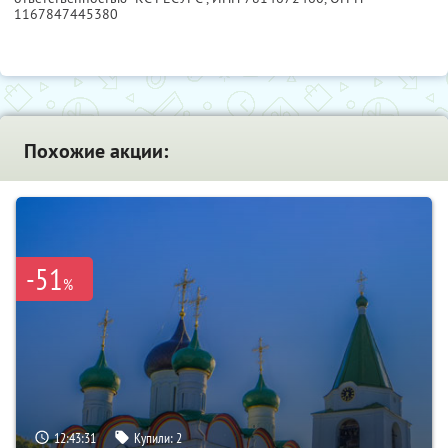
1167847445380
Похожие акции:
-51
%
12:43:30
Купили:
2