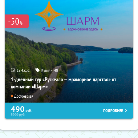
-50
%
12:43:30
Купили:
48
1-дневный тур «Рускеала — мраморное царство» от
компании «Шарм»
Достоевская
490
ПОДРОБНЕЕ
руб.
3900
руб.