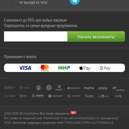
не выходя из чата:
Сэкономьте до 90% при любых покупках
Подпишитесь на самые выгодные предложения
Принимаем к оплате:
2010-2026 © КупиКупон. Все права защищены.
Все права на товарный знак "КупиКупон" и на сайт www.kupikupon.ru принадлежат
OOO «Агентство цифровых решений» ИНН 7705523387, ОГРН 1127747063212