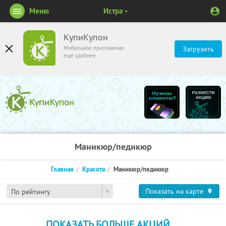
Меню
Истра
КупиКупон
Мобильное приложение
Загрузить
ещё удобнее
Маникюр/педикюр
Главная
Красота
Маникюр/педикюр
Показать на карте
По рейтингу
ПОКАЗАТЬ БОЛЬШЕ АКЦИЙ