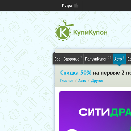
Истра
3
20
1
Все
Здоровье
ПолучиКупон
Авто
Е
Скидка 50%
на первые 2 п
Главная
Авто
Другое