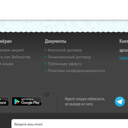
тнёрам
Документы
Кон
елаем акцию!
Агентский договор
spro
е, как Вебмастер
Лицензионный договор
Связ
е акции
Публичная оферта
Политика конфиденциальности
Ищите скидки поблизости,
не выходя из чата: