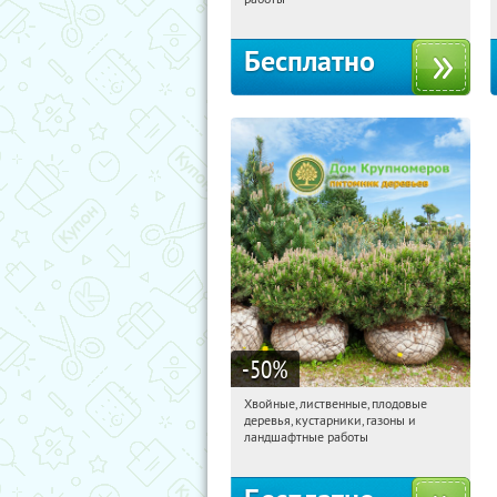
территориальное управление
Кутузовское
Бесплатно
-50
%
Хвойные, лиственные, плодовые
10:30:05
Получили:
15
деревья, кустарники, газоны и
Павелецкая
Угрешская
ландшафтные работы