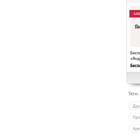
-10
Бесп
«Янд
Бесп
Теги:
Дру
Про
Аре
Усл