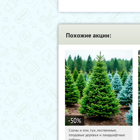
Похожие акции:
-50
%
Сосны и ели, туи, лиственные,
10:30:05
Получили:
31
плодовые деревья и ландшафтные
Московская обл., г. Химки,
работы