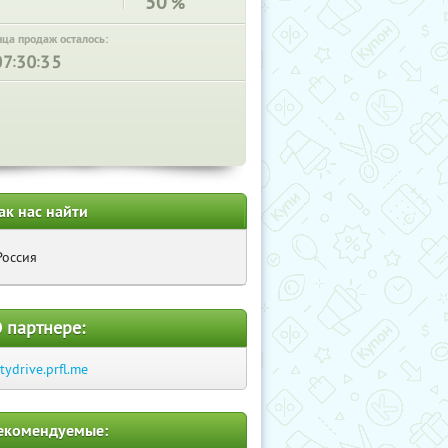
50
%
нца продаж осталось:
:
:
ак нас найти
Россия
 партнере:
itydrive.prfl.me
екомендуемые: