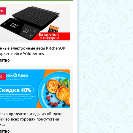
0%
нные электронные весы KitchenOK
аркетплейсе Wildberries
латно
%
авка продуктов и еды из «Яндекс
и» во всех городах присутствия
иса
латно