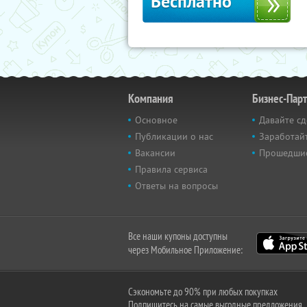
Бесплатно
Компания
Бизнес-Пар
Основное
Давайте сд
Публикации о нас
Заработайт
Вакансии
Прошедши
Правила сервиса
Ответы на вопросы
Все наши купоны доступны
через Мобильное Приложение:
Сэкономьте до 90% при любых покупках
Подпишитесь на самые выгодные предложения