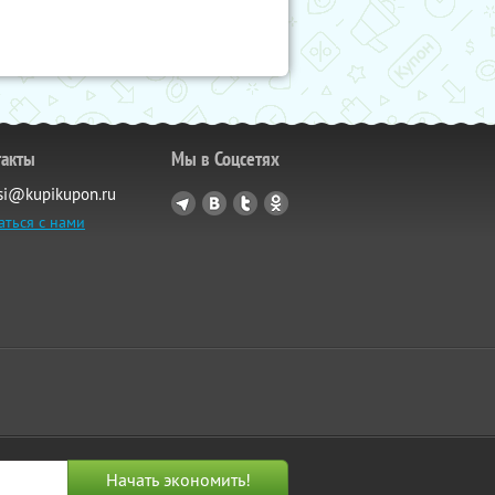
такты
Мы в Соцсетях
si@kupikupon.ru
аться с нами