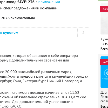
 промокод
SAVE1236
в
приложении
ими спецпредложениями компании
-10
а 2026 включительно
ся купоном
Кухо
на м
Бесп
мпания, которая объединяет в себе оператора
орму с дополнительными сервисами для
-40
лее 20 000 автомобилей различных марок,
нды. Услуга предоставляется в крупнейших городах
тербург, Сочи, Екатеринбург, Нижний Новгород и
овия: стоимость поездки начинается от 11,52
Дост
включены обязательное страхование ОСАГО, а также
Лавк
серв
дителя. Для дополнительной уверенности в
пцию КАСКО.
Бесп