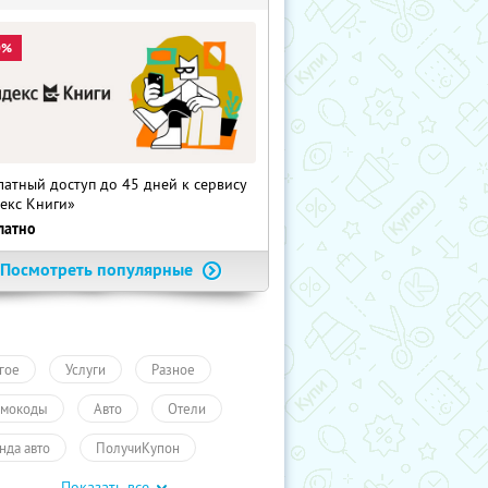
0%
латный доступ до 45 дней к сервису
екс Книги»
латно
Посмотреть популярные
гое
Услуги
Разное
мокоды
Авто
Отели
нда авто
ПолучиКупон
Показать все
уги