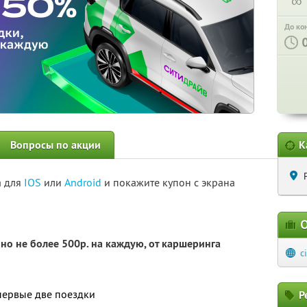
∞
До ко
Вопросы по акции
К
а для
IOS
или
Android
и покажите купон с экрана
О
но не более 500р. на каждую, от каршеринга
c
первые две поездки
Р