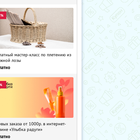
0%
латный мастер-класс по плетению из
жной лозы
латно
%
рвых заказа от 1000р. в интернет-
зине «Улыбка радуги»
латно