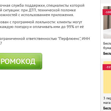
точная служба поддержки, специалисты которой
й ситуации: при ДТП, технической поломке
-10
ложностей с использованием приложения.
рован с программой лояльности: клиенты могут
каждую поездку и оплачивать ими до 99% от её
 ограниченной ответственностью "Перфлюенс",
ИНН
57
Бесп
бума
Бесп
ПРОМОКОД
-35
3 пе
мага
Бесп