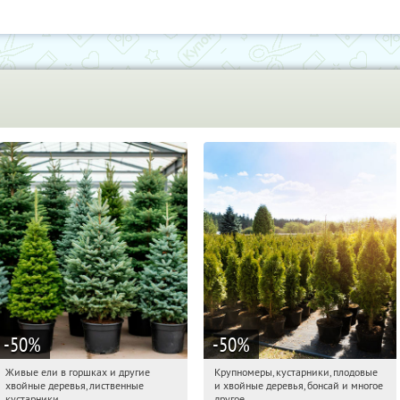
-50
%
-50
%
Живые ели в горшках и другие
Крупномеры, кустарники, плодовые
10:30:05
Получили:
53
10:30:05
Получили:
28
хвойные деревья, лиственные
и хвойные деревья, бонсай и многое
Московская обл., г. Химки,
Москва, Рябиновая улица, 17
кустарники
другое