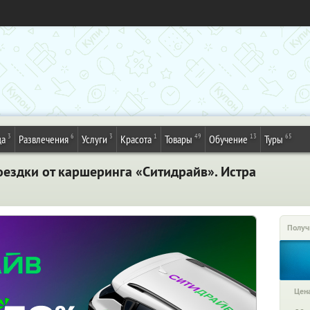
3
6
3
1
49
13
65
да
Развлечения
Услуги
Красота
Товары
Обучение
Туры
оездки от каршеринга «Ситидрайв». Истра
Получ
Цена