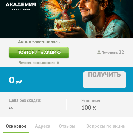
Акция завершилась
22
ПОВТОРИТЬ АКЦИЮ
Получили:
Человек проголосовало: 0
ПОЛУЧИТЬ
0
руб.
Цена без скидки:
Экономия:
∞
100
%
Основное
Адреса
Отзывы
Вопросы по акции