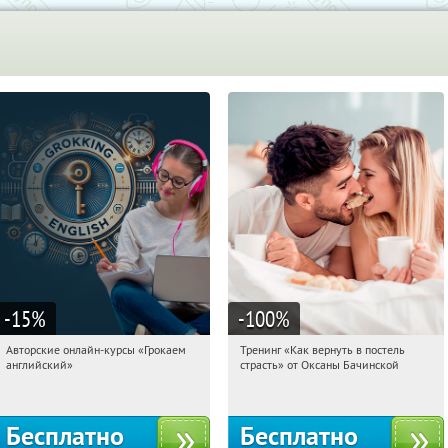
-15
%
-100
%
Авторские онлайн-курсы «Грокаем
Тренинг «Как вернуть в постель
13:19:26
Получили:
4
13:19:26
Получили:
16
английский»
страсть» от Оксаны Бачинской
Россия
Россия
Бесплатно
Бесплатно