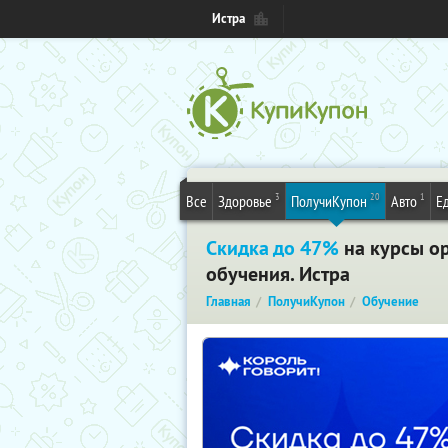
Истра
3
20
1
Все
Здоровье
ПолучиКупон
Авто
Е
Скидка до 47%
на курсы о
обучения. Истра
Главная
ПолучиКупон
Обучение