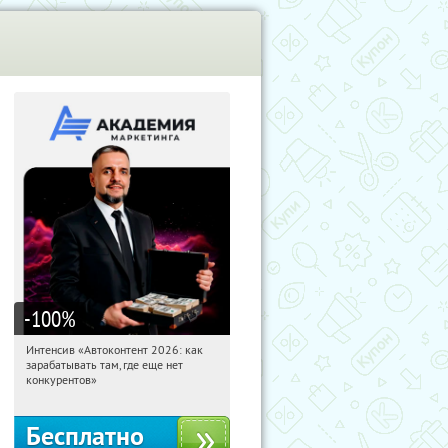
-100
%
Интенсив «Автоконтент 2026: как
13:19:26
Получили:
4
зарабатывать там, где еще нет
Россия
конкурентов»
Бесплатно