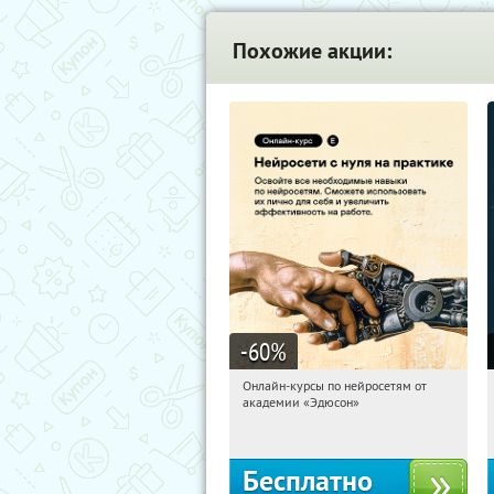
Похожие акции:
-60
%
Онлайн-курсы по нейросетям от
13:19:26
Получили:
6
академии «Эдюсон»
Москва
Бесплатно