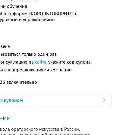
нии обучения
ой платформе «КОРОЛЬ ГОВОРИТ!» с
уроками и упражнениями
овека
зоваться только один раз
 консультацию на
сайте
, укажите код купона
ими спецпредложениями компании
026 включительно
ся купоном
НИИ
ла ораторского искусства в России.
тренеры сценической речи и ораторского