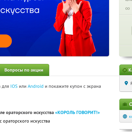
∞
Вопросы по акции
К
а для
IOS
или
Android
и покажите купон с экрана
О
ле ораторского искусства
«КОРОЛЬ ГОВОРИТ!»
к
с ораторского искусства