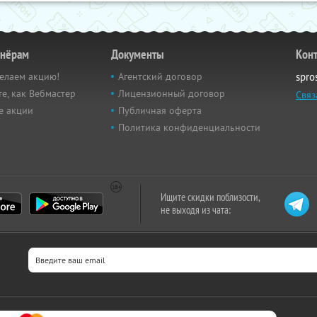
тнёрам
Документы
Кон
елаем акцию!
Агентский договор
spro
е, как Вебмастер
Лицензионный договор
Связ
е акции
Публичная оферта
Политика конфиденциальности
Ищите скидки поблизости,
не выходя из чата: