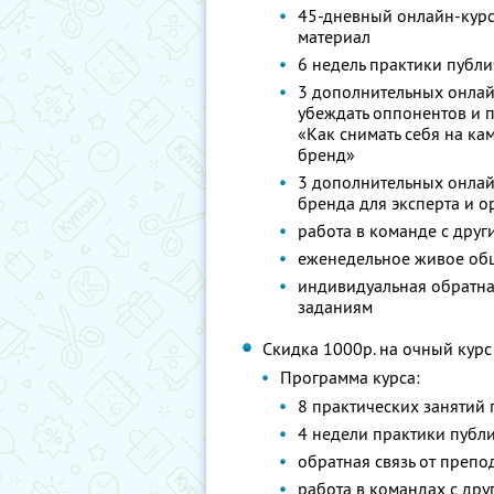
45-дневный онлайн-курс
материал
6 недель практики публ
3 дополнительных онлай
убеждать оппонентов и п
«Как снимать себя на ка
бренд»
3 дополнительных онлайн
бренда для эксперта и о
работа в команде с дру
еженедельное живое об
индивидуальная обратна
заданиям
Скидка 1000р. на очный курс
Программа курса:
8 практических занятий 
4 недели практики публ
обратная связь от преп
работа в командах с дру