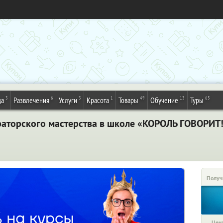
3
6
3
1
49
13
65
да
Развлечения
Услуги
Красота
Товары
Обучение
Туры
раторского мастерства в школе «КОРОЛЬ ГОВОРИТ!
Получ
Цена