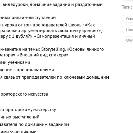
: видеоуроки, домашние задания и раздаточный
Теги:
ичных онлайн-выступлений
Онл
н-урока от топ-преподавателей школы: «Как
Пол
равильно аргументировать свою точку зрения?»,
меру с 1 дубля?», «Самопрезентация и личный
Обу
-занятия на темы: Storytelling, «Основы личного
ратора», «Внешний вид спикера»
гими учениками
щение с преподавателями
я связь от преподавателей по ключевым домашним
 ораторского искусства
по ораторскому мастерству
ичных выступлений
одавателя по домашним заданиям
гими участниками