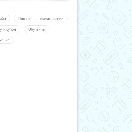
айн
Повышение квалификации
учиКупон
Обучение
чение