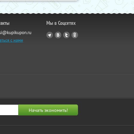
такты
Мы в Соцсетях
si@kupikupon.ru
аться с нами