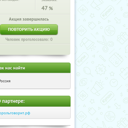
Экономия:
47
%
Акция завершилась
ПОВТОРИТЬ АКЦИЮ
Человек проголосовало: 0
ак нас найти
Россия
 партнере:
орольговорит.рф