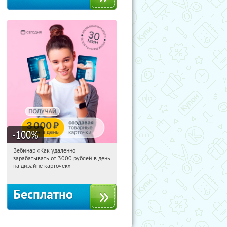
-100
%
Вебинар «Как удаленно
13:19:26
Получили:
48
зарабатывать от 3000 рублей в день
Россия
на дизайне карточек»
Бесплатно