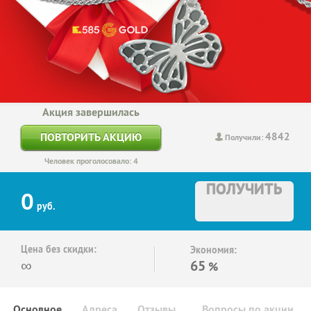
Акция завершилась
4842
ПОВТОРИТЬ АКЦИЮ
Получили:
Человек проголосовало: 4
ПОЛУЧИТЬ
0
руб.
Цена без скидки:
Экономия:
∞
65
%
Основное
Адреса
Отзывы
Вопросы по акции