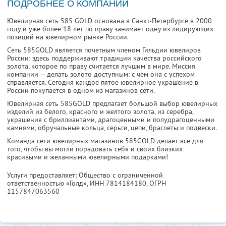
ПОДРОБНЕЕ О КОМПАНИИ
Ювелирная сеть 585 GOLD основана в Санкт-Петербурге в 2000
году и уже более 18 лет по праву занимает одну из лидирующих
позиций на ювелирном рынке России.
Сеть 585GOLD является почетным членом Гильдии ювелиров
России: здесь поддерживают традиции качества российского
золота, которое по праву считается лучшим в мире. Миссия
компании — делать золото доступным: с чем она с успехом
справляется. Сегодня каждое пятое ювелирное украшение в
России покупается в одном из магазинов сети.
Ювелирная сеть 585GOLD предлагает большой выбор ювелирных
изделий из белого, красного и желтого золота, из серебра,
украшения с бриллиантами, драгоценными и полудрагоценными
камнями, обручальные кольца, серьги, цепи, браслеты и подвески.
Команда сети ювелирных магазинов 585GOLD делает все для
того, чтобы вы могли порадовать себя и своих близких
красивыми и желанными ювелирными подарками!
Услуги предоставляет: Общество с ограниченной
ответственностью «Голд»,
ИНН 7814184180
, ОГРН
1157847063560