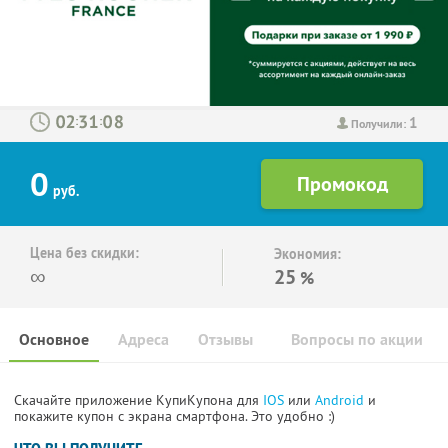
1
:
:
Получили:
0
руб.
Цена без скидки:
Экономия:
∞
25
%
Основное
Адреса
Отзывы
Вопросы по акции
Скачайте приложение КупиКупона для
IOS
или
Android
и
покажите купон с экрана смартфона. Это удобно :)