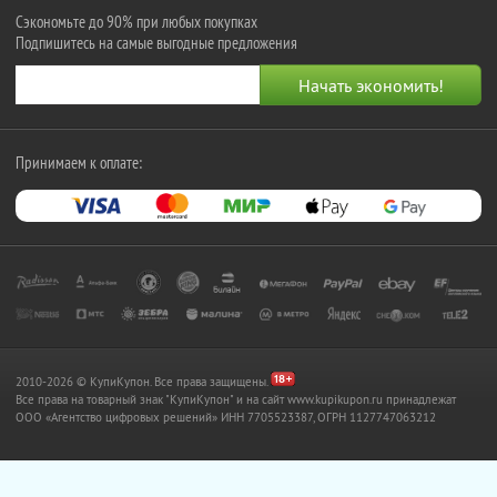
Сэкономьте до 90% при любых покупках
Подпишитесь на самые выгодные предложения
Принимаем к оплате:
2010-2026 © КупиКупон. Все права защищены.
Все права на товарный знак "КупиКупон" и на сайт www.kupikupon.ru принадлежат
OOO «Агентство цифровых решений» ИНН 7705523387, ОГРН 1127747063212