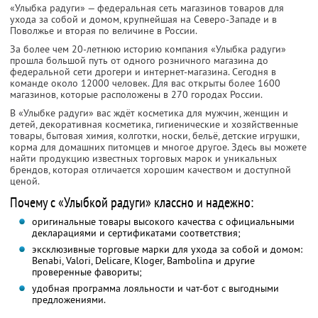
«Улыбка радуги» — федеральная сеть магазинов товаров для
ухода за собой и домом, крупнейшая на Северо-Западе и в
Поволжье и вторая по величине в России.
За более чем 20-летнюю историю компания «Улыбка радуги»
прошла большой путь от одного розничного магазина до
федеральной сети дрогери и интернет-магазина. Сегодня в
команде около 12000 человек. Для вас открыты более 1600
магазинов, которые расположены в 270 городах России.
В «Улыбке радуги» вас ждёт косметика для мужчин, женщин и
детей, декоративная косметика, гигиенические и хозяйственные
товары, бытовая химия, колготки, носки, бельё, детские игрушки,
корма для домашних питомцев и многое другое. Здесь вы можете
найти продукцию известных торговых марок и уникальных
брендов, которая отличается хорошим качеством и доступной
ценой.
Почему с «Улыбкой радуги» классно и надежно:
оригинальные товары высокого качества с официальными
декларациями и сертификатами соответствия;
эксклюзивные торговые марки для ухода за собой и домом:
Benabi, Valori, Delicare, Kloger, Bambolina и другие
проверенные фавориты;
удобная программа лояльности и чат-бот с выгодными
предложениями.