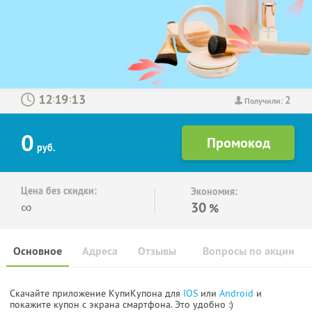
2
:
:
Получили:
0
руб.
Цена без скидки:
Экономия:
∞
30
%
Основное
Адреса
Отзывы
Вопросы по акции
Скачайте приложение КупиКупона для
IOS
или
Android
и
покажите купон с экрана смартфона. Это удобно :)