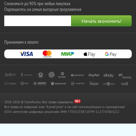
Сэкономьте до 90% при любых покупках
Подпишитесь на самые выгодные предложения
Принимаем к оплате:
2010-2026 © КупиКупон. Все права защищены.
Все права на товарный знак "КупиКупон" и на сайт www.kupikupon.ru принадлежат
OOO «Агентство цифровых решений» ИНН 7705523387, ОГРН 1127747063212