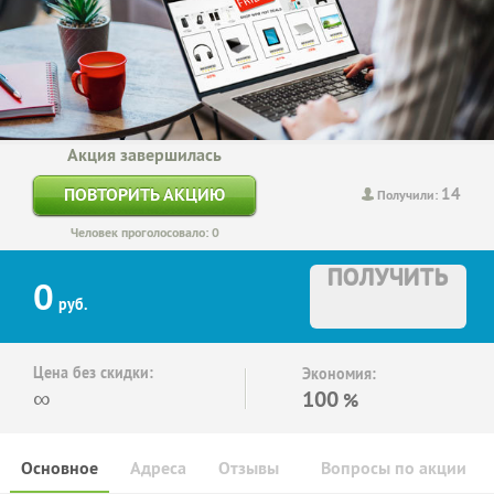
Акция завершилась
14
ПОВТОРИТЬ АКЦИЮ
Получили:
Человек проголосовало: 0
ПОЛУЧИТЬ
0
руб.
Цена без скидки:
Экономия:
∞
100
%
Основное
Адреса
Отзывы
Вопросы по акции