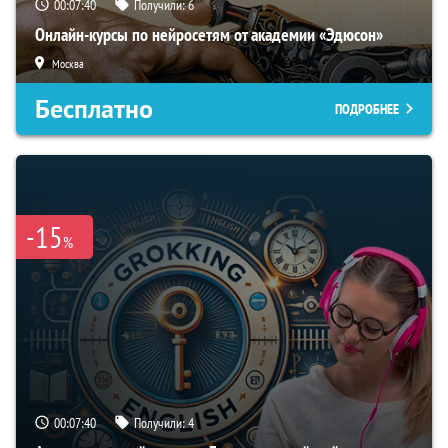
00:07:39
Получили:
6
Онлайн-курсы по нейросетям от академии «Эдюсон»
Москва
Бесплатно
ПОДРОБНЕЕ
-15
%
00:07:39
Получили:
4