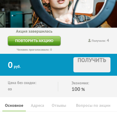
Акция завершилась
4
ПОВТОРИТЬ АКЦИЮ
Получили:
Человек проголосовало: 0
ПОЛУЧИТЬ
0
руб.
Цена без скидки:
Экономия:
∞
100
%
Основное
Адреса
Отзывы
Вопросы по акции