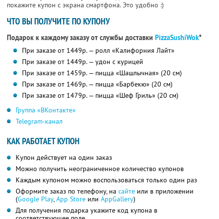
покажите купон с экрана смартфона. Это удобно :)
ЧТО ВЫ ПОЛУЧИТЕ ПО КУПОНУ
Подарок к каждому заказу от службы доставки
PizzaSushiWok
*
При заказе от 1449р. — ролл «Калифорния Лайт»
При заказе от 1449р. — удон с курицей
При заказе от 1459р. — пицца «Шашлычная» (20 см)
При заказе от 1469р. — пицца «Барбекю» (20 см)
При заказе от 1479р. — пицца «Шеф Гриль» (20 см)
Группа «ВКонтакте»
Telegram-канал
КАК РАБОТАЕТ КУПОН
Купон действует на один заказ
Можно получить неограниченное количество купонов
Каждым купоном можно воспользоваться только один раз
Оформите заказ по телефону, на
сайте
или в приложении
(
Google Play
,
App Store
или
AppGallery
)
Для получения подарка укажите код купона в
соответствующее поле