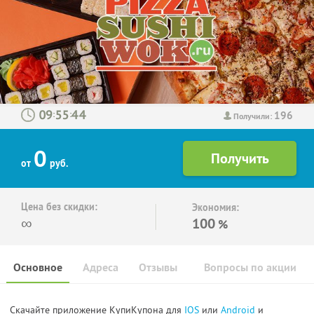
196
:
:
Получили:
0
от
руб.
Цена без скидки:
Экономия:
∞
100
%
Основное
Адреса
Отзывы
Вопросы по акции
Скачайте приложение КупиКупона для
IOS
или
Android
и