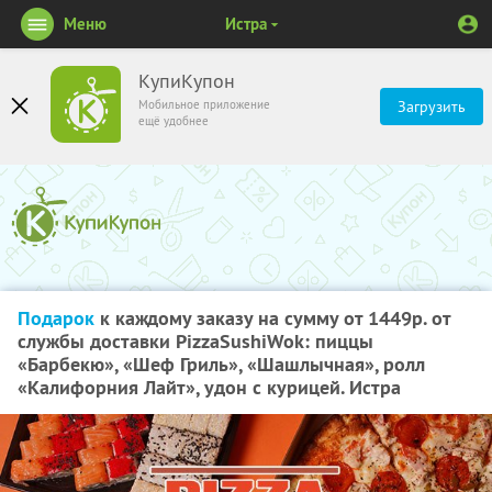
Меню
Истра
КупиКупон
Мобильное приложение
Загрузить
ещё удобнее
Подарок
к каждому заказу на сумму от 1449р. от
службы доставки PizzaSushiWok: пиццы
«Барбекю», «Шеф Гриль», «Шашлычная», ролл
«Калифорния Лайт», удон с курицей. Истра