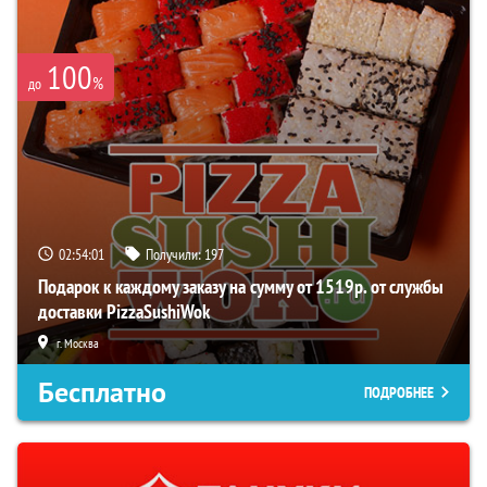
100
%
до
02:54:01
Получили:
197
Подарок к каждому заказу на сумму от 1519р. от службы
доставки PizzaSushiWok
г. Москва
Бесплатно
ПОДРОБНЕЕ