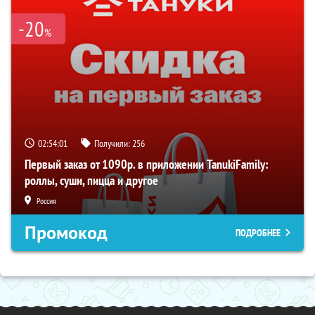
-20
%
02:54:01
Получили:
256
Первый заказ от 1090р. в приложении TanukiFamily:
роллы, суши, пицца и другое
Россия
Промокод
ПОДРОБНЕЕ