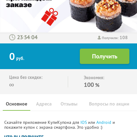
108
:
:
Получили:
0
руб.
Цена без скидки:
Экономия:
∞
100
%
Основное
Адреса
Отзывы
Вопросы по акции
Скачайте приложение КупиКупона для
IOS
или
Android
и
покажите купон с экрана смартфона. Это удобно :)