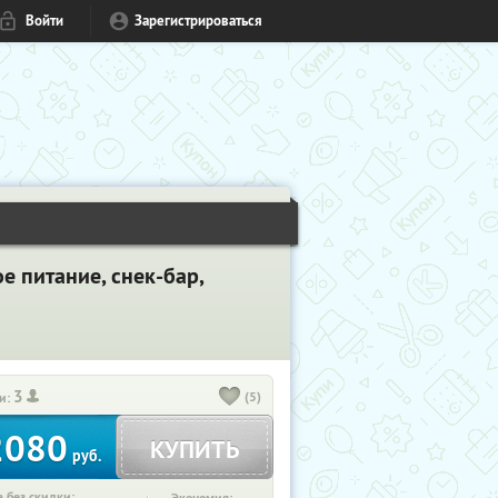
Войти
Зарегистрироваться
ое питание, снек-бар,
3
(5)
и:
2080
КУПИТЬ
руб.
 без скидки: