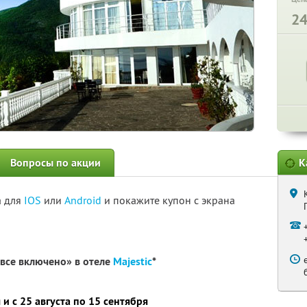
2
Вопросы по акции
К
а для
IOS
или
Android
и покажите купон с экрана
«все включено» в отеле
Majestic
*
и с 25 августа по 15 сентября