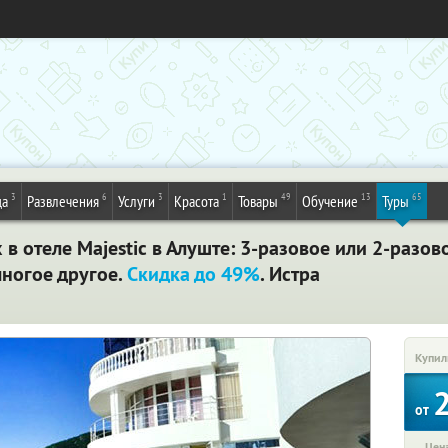
3
6
3
1
49
13
65
да
Развлечения
Услуги
Красота
Товары
Обучение
Туры
 в отеле Majestic в Алуште: 3-разовое или 2-разов
многое другое.
Скидка до 49%
. Истра
Купил
от
Цена