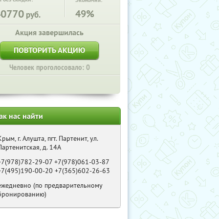
Экономия:
40770
49%
руб.
Акция завершилась
ПОВТОРИТЬ АКЦИЮ
Человек проголосовало: 0
ак нас найти
Крым, г. Алушта, пгт. Партенит, ул.
Партенитская, д. 14А
+7(978)782-29-07 +7(978)061-03-87
+7(495)190-00-20 +7(365)602-26-63
ежедневно (по предварительному
бронированию)