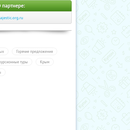
 партнере:
ajestic.org.ru
ых
Горячие предложения
курсионные туры
Крым
ы