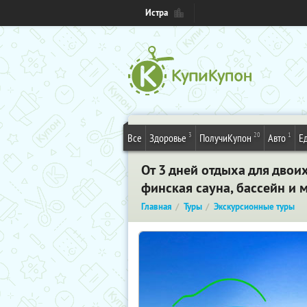
Истра
3
20
1
Все
Здоровье
ПолучиКупон
Авто
Е
От 3 дней отдыха для двоих
финская сауна, бассейн и 
Главная
Туры
Экскурсионные туры