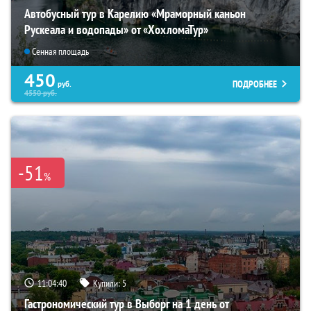
Автобусный тур в Карелию «Мраморный каньон
Рускеала и водопады» от «ХохломаТур»
Сенная площадь
450
ПОДРОБНЕЕ
руб.
4550
руб.
-51
%
11:04:39
Купили:
5
Гастрономический тур в Выборг на 1 день от