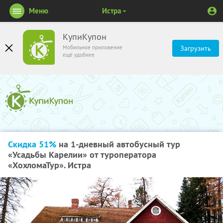
Меню
Истра
КупиКупон
Мобильное приложение
Загрузить
ещё удобнее
Скидка 51%
на 1-дневный автобусный тур
«Усадьбы Карелии» от туроператора
«ХохломаТур». Истра