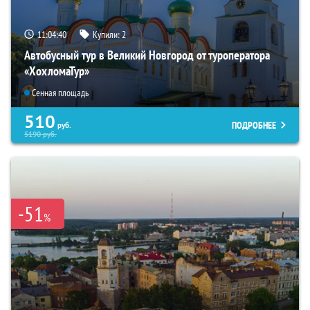
11:04:39
Купили:
2
Автобусный тур в Великий Новгород от туроператора
«ХохломаТур»
Сенная площадь
510
ПОДРОБНЕЕ
руб.
5190
руб.
-51
%