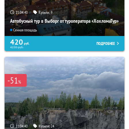
11:04:39
Купили:
9
Автобусный тур в Выборг от туроператора «ХохломаТур»
Сенная площадь
420
ПОДРОБНЕЕ
руб.
4230
руб.
-51
%
11:04:39
Купили:
24