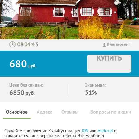
:
:
Купи первым!
КУПИТЬ
680
руб.
Цена без скидки:
Экономия:
6850
51%
руб.
Основное
Адреса
Отзывы
Вопросы по акции
Скачайте приложение КупиКупона для
IOS
или
Android
и
покажите купон с экрана смартфона. Это удобно :)