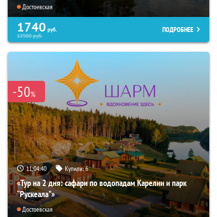
Достоевская
1740
ПОДРОБНЕЕ
руб.
13900
руб.
-50
%
11:04:39
Купили:
6
«Тур на 2 дня: сафари по водопадам Карелии и парк
“Рускеала"»
Достоевская