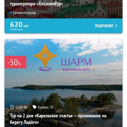
туроператора «ХохломаТур»
Сенная площадь
620
ПОДРОБНЕЕ
руб.
6290
руб.
-50
%
11:04:39
Купили:
39
Тур на 2 дня «Карельское счастье — проживание на
берегу Ладоги»