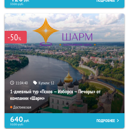
ПОДРОБНЕЕ
руб.
3300
руб.
-50
%
11:04:39
Купили:
12
1-дневный тур «Псков — Изборск — Печоры» от
компании «Шарм»
Достоевская
640
ПОДРОБНЕЕ
руб.
5100
руб.