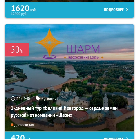
1620
ПОДРОБНЕЕ
руб.
12900
руб.
-50
%
11:04:39
Купили:
22
1-дневный тур «Великий Новгород — сердце земли
русской» от компании «Шарм»
Достоевская
420