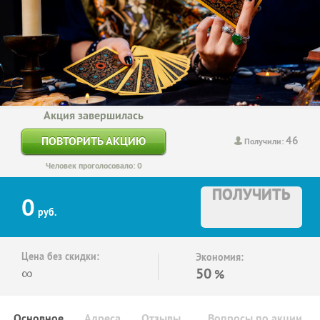
Акция завершилась
46
ПОВТОРИТЬ АКЦИЮ
Получили:
Человек проголосовало: 0
ПОЛУЧИТЬ
0
руб.
Цена без скидки:
Экономия:
∞
50
%
Основное
Адреса
Отзывы
Вопросы по акции