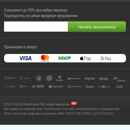
Сэкономьте до 90% при любых покупках
Подпишитесь на самые выгодные предложения
Принимаем к оплате:
2010-2026 © КупиКупон. Все права защищены.
Все права на товарный знак "КупиКупон" и на сайт www.kupikupon.ru принадлежат
OOO «Агентство цифровых решений» ИНН 7705523387, ОГРН 1127747063212