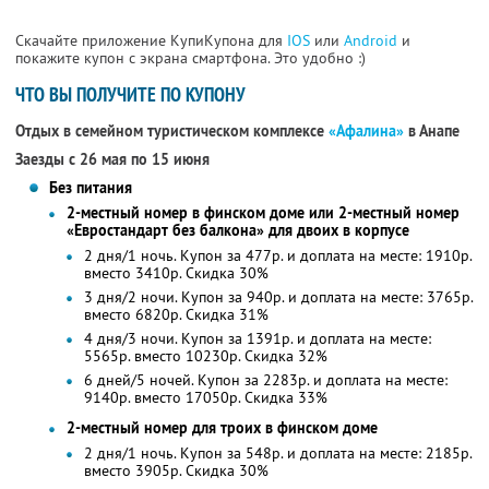
Скачайте приложение КупиКупона для
IOS
или
Android
и
покажите купон с экрана смартфона. Это удобно :)
ЧТО ВЫ ПОЛУЧИТЕ ПО КУПОНУ
Отдых в семейном туристическом комплексе
«Афалина»
в Анапе
Заезды с 26 мая по 15 июня
Без питания
2-местный номер в финском доме или 2-местный номер
«Евростандарт без балкона» для двоих в корпусе
2 дня/1 ночь. Купон за 477р. и доплата на месте: 1910р.
вместо 3410р.
Скидка 30%
3 дня/2 ночи. Купон за 940р. и доплата на месте: 3765р.
вместо 6820р.
Скидка 31%
4 дня/3 ночи. Купон за 1391р. и доплата на месте:
5565р. вместо 10230р. Скидка 32%
6 дней/5 ночей. Купон за 2283р. и доплата на месте:
9140р. вместо 17050р. Скидка 33%
2-местный номер для троих в финском доме
2 дня/1 ночь. Купон за 548р. и доплата на месте: 2185р.
вместо 3905р.
Скидка 30%