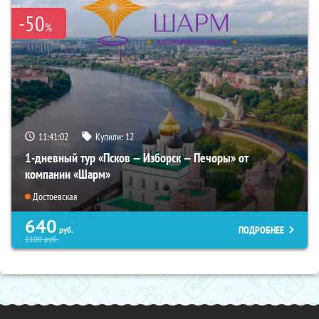
-50
%
11:41:00
Купили:
12
1-дневный тур «Псков — Изборск — Печоры» от
компании «Шарм»
Достоевская
640
ПОДРОБНЕЕ
руб.
5100
руб.