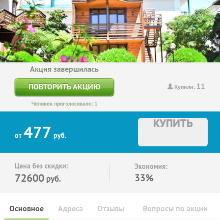
Акция завершилась
11
ПОВТОРИТЬ АКЦИЮ
Купили:
Человек проголосовало: 1
КУПИТЬ
477
от
руб.
Цена без скидки:
Экономия:
72600
33%
руб.
Основное
Адреса
Отзывы
Вопросы по акции