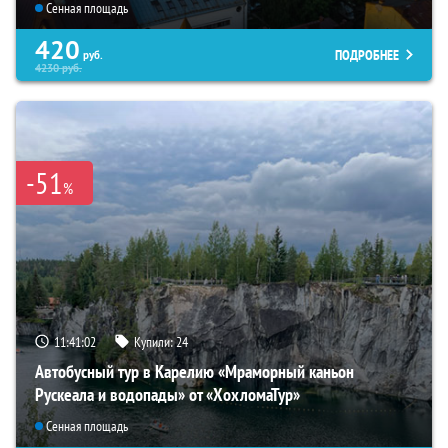
Сенная площадь
420
ПОДРОБНЕЕ
руб.
4230
руб.
-51
%
11:41:00
Купили:
24
Автобусный тур в Карелию «Мраморный каньон
Рускеала и водопады» от «ХохломаТур»
Сенная площадь