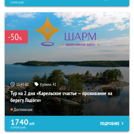
6290
руб.
-50
%
11:41:00
Купили:
41
Тур на 2 дня «Карельское счастье — проживание на
берегу Ладоги»
Достоевская
1740
ПОДРОБНЕЕ
руб.
13900
руб.