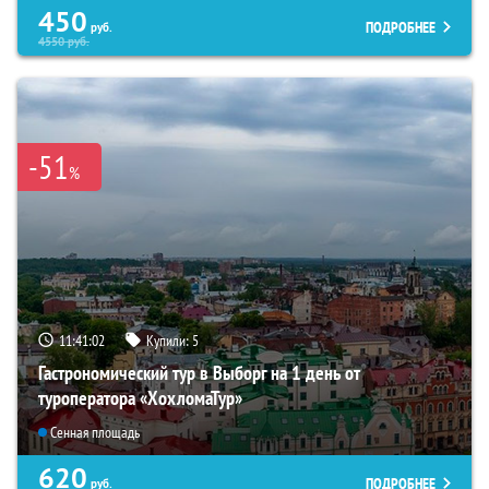
450
ПОДРОБНЕЕ
руб.
4550
руб.
-51
%
11:41:00
Купили:
5
Гастрономический тур в Выборг на 1 день от
туроператора «ХохломаТур»
Сенная площадь
620
ПОДРОБНЕЕ
руб.