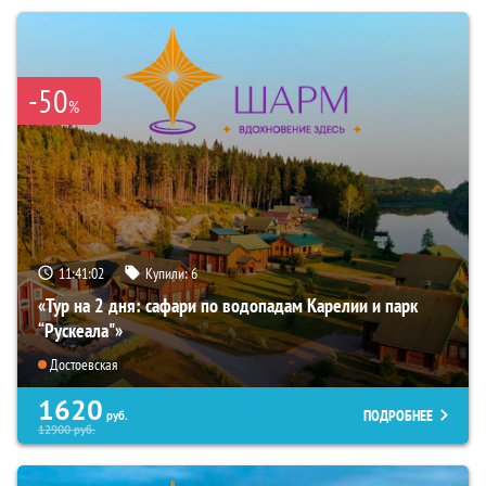
-50
%
11:41:00
Купили:
6
«Тур на 2 дня: сафари по водопадам Карелии и парк
“Рускеала"»
Достоевская
1620
ПОДРОБНЕЕ
руб.
12900
руб.