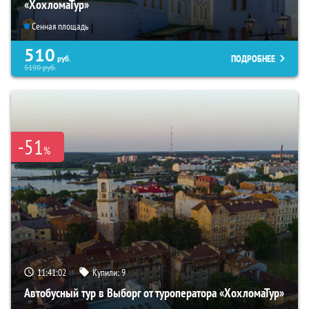
«ХохломаТур»
Сенная площадь
510
ПОДРОБНЕЕ
руб.
5190
руб.
-51
%
11:41:00
Купили:
9
Автобусный тур в Выборг от туроператора «ХохломаТур»