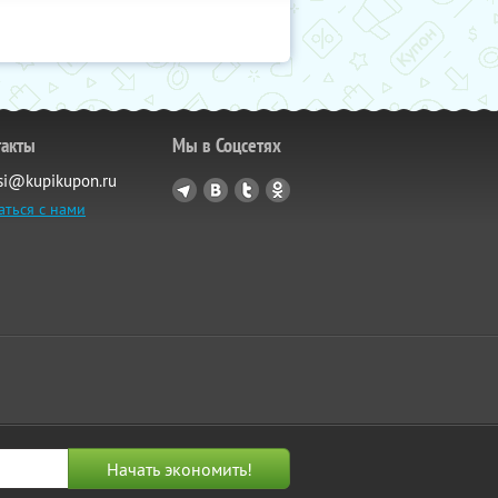
такты
Мы в Соцсетях
si@kupikupon.ru
аться с нами