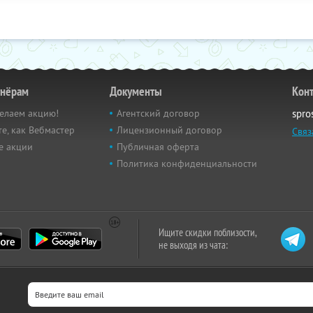
тнёрам
Документы
Кон
елаем акцию!
Агентский договор
spro
е, как Вебмастер
Лицензионный договор
Связ
е акции
Публичная оферта
Политика конфиденциальности
Ищите скидки поблизости,
не выходя из чата: