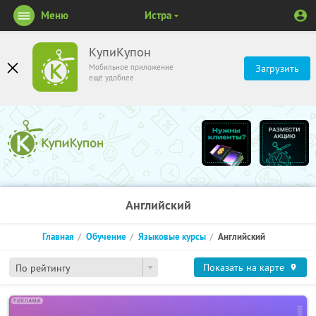
Меню
Истра
КупиКупон
Мобильное приложение
Загрузить
ещё удобнее
Английский
Главная
Обучение
Языковые курсы
Английский
Показать на карте
По рейтингу