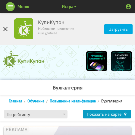
Меню
Истра
КупиКупон
Мобильное приложение
Загрузить
ещё удобнее
Бухгалтерия
Главная
Обучение
Повышение квалификации
Бухгалтерия
Показать на карте
По рейтингу