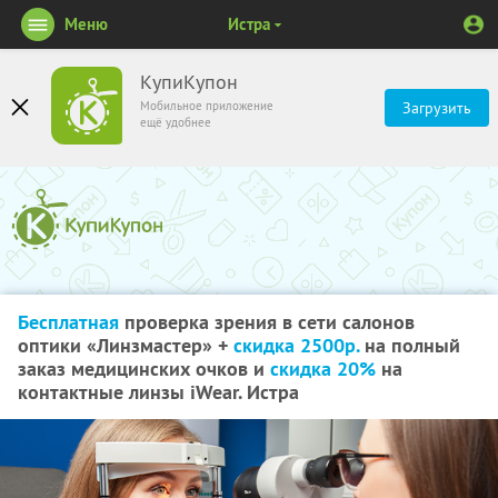
Меню
Истра
КупиКупон
Мобильное приложение
Загрузить
ещё удобнее
Бесплатная
проверка зрения в сети салонов
оптики «Линзмастер» +
скидка 2500р.
на полный
заказ медицинских очков и
скидка 20%
на
контактные линзы iWear. Истра