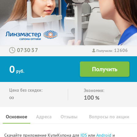
12606
:
:
Получили:
0
руб.
Цена без скидки:
Экономия:
∞
100
%
Основное
Адреса
Отзывы
Вопросы по акции
Скачайте приложение КупиКупона для
IOS
или
Android
и