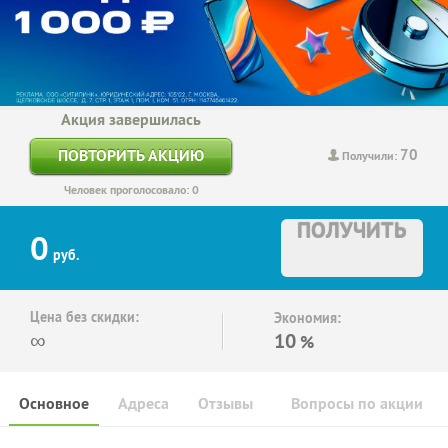
Акция завершилась
70
ПОВТОРИТЬ АКЦИЮ
Получили:
Человек проголосовало: 0
ПОЛУЧИТЬ
0
руб.
Цена без скидки:
Экономия:
∞
10
%
Основное
Адреса
Отзывы
Вопросы по акции