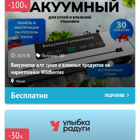
-100
%
20:25:29
Получили:
180
Вакууматор для сухих и влажных продуктов на
маркетплейсе Wildberries
Россия
Бесплатно
ПОДРОБНЕЕ
-30
%